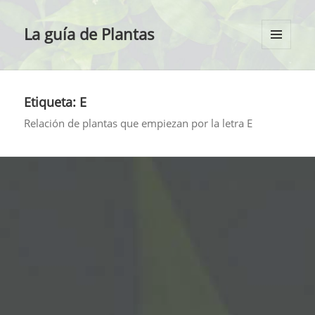
La guía de Plantas
MENÚ
Y
WIDGETS
Etiqueta:
E
Relación de plantas que empiezan por la letra E