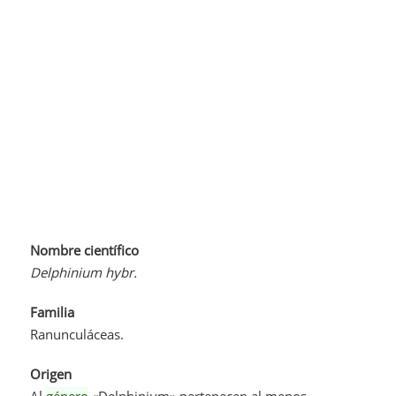
Nombre científico
Delphinium hybr.
Familia
Ranunculáceas.
Origen
Al
género
«Delphinium» pertenecen al menos