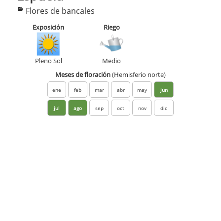
Categorías
Flores de bancales
Exposición
Riego
Pleno Sol
Medio
Meses de floración
(Hemisferio norte)
ene
feb
mar
abr
may
jun
jul
ago
sep
oct
nov
dic