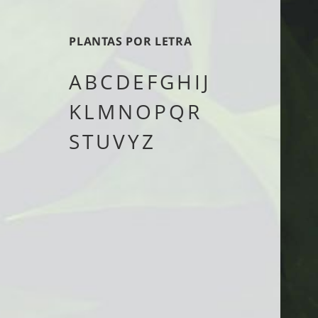
tipo
PLANTAS POR LETRA
A
B
C
D
E
F
G
H
I
J
K
L
M
N
O
P
Q
R
S
T
U
V
Y
Z