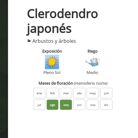
Clerodendro
japonés
Categorías
Arbustos y árboles
Exposición
Riego
Pleno Sol
Medio
Meses de floración
(Hemisferio norte)
ene
feb
mar
abr
may
jun
jul
ago
sep
oct
nov
dic