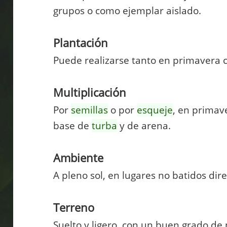
grupos o como ejemplar aislado.
Plantación
Puede realizarse tanto en primavera 
Multiplicación
Por
semillas
o por
esqueje
, en primave
base de
turba
y de arena.
Ambiente
A pleno sol, en lugares no batidos dir
Terreno
Suelto y ligero, con un buen grado d