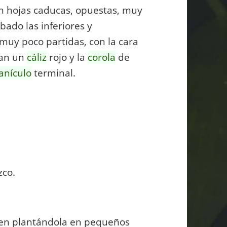
on hojas caducas, opuestas, muy
obado las inferiores y
muy poco partidas, con la cara
tan un
cáliz
rojo y la
corola
de
anículo
terminal.
zco.
ien plantándola en pequeños