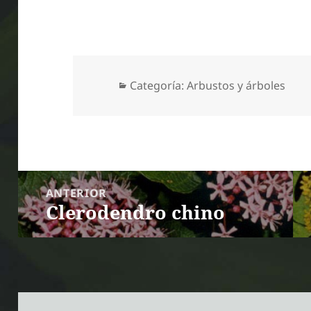
Categorías
Categoría:
Arbustos y árboles
Navegación
ANTERIOR
de
Clerodendro chino
Entrada anterior:
entradas