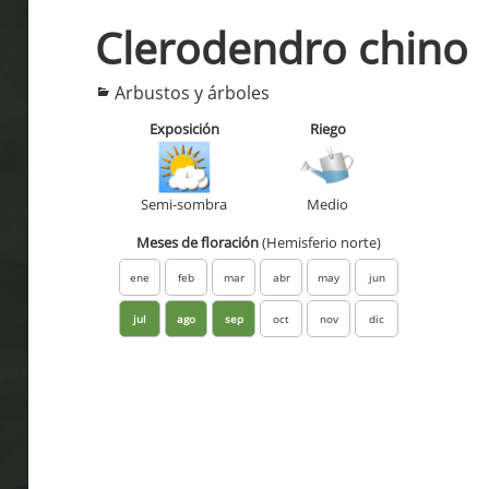
Clerodendro chino
Categorías
Arbustos y árboles
Exposición
Riego
Semi-sombra
Medio
Meses de floración
(Hemisferio norte)
ene
feb
mar
abr
may
jun
jul
ago
sep
oct
nov
dic