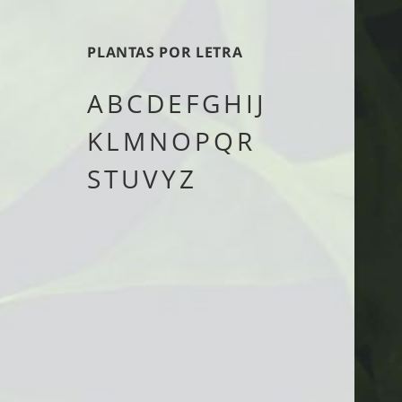
tipo
PLANTAS POR LETRA
A
B
C
D
E
F
G
H
I
J
K
L
M
N
O
P
Q
R
S
T
U
V
Y
Z