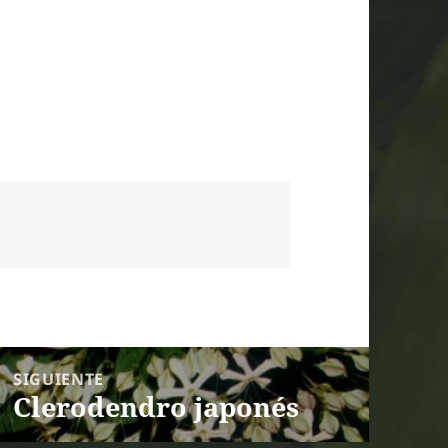
SIGUIENTE
Clerodendro japonés
Entrada siguiente: