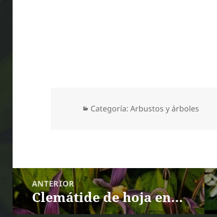
Categorías
Categoría:
Arbustos y árboles
Navegación
ANTERIOR
de
Clemátide de hoja entera
Entrada anterior:
entradas