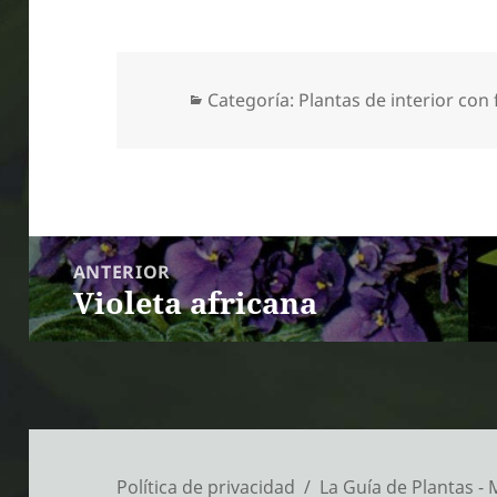
Categorías
Categoría:
Plantas de interior con 
Navegación
ANTERIOR
de
Violeta africana
Entrada anterior:
entradas
Política de privacidad
La Guía de Plantas -