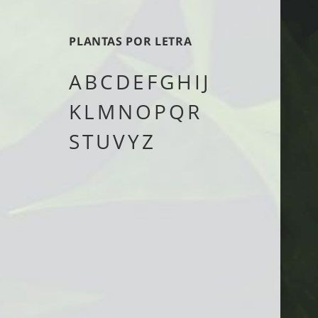
tipo
PLANTAS POR LETRA
A
B
C
D
E
F
G
H
I
J
K
L
M
N
O
P
Q
R
S
T
U
V
Y
Z