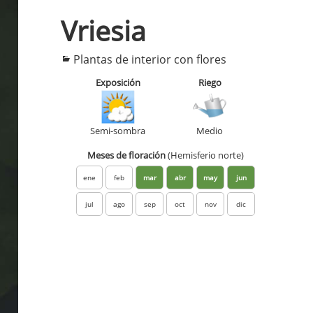
Vriesia
Categorías
Plantas de interior con flores
Exposición
Riego
Semi-sombra
Medio
Meses de floración
(Hemisferio norte)
ene
feb
mar
abr
may
jun
jul
ago
sep
oct
nov
dic