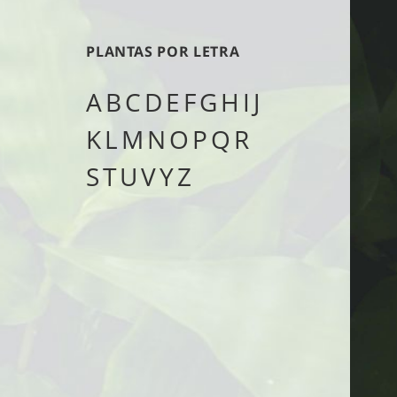
tipo
PLANTAS POR LETRA
A
B
C
D
E
F
G
H
I
J
K
L
M
N
O
P
Q
R
S
T
U
V
Y
Z