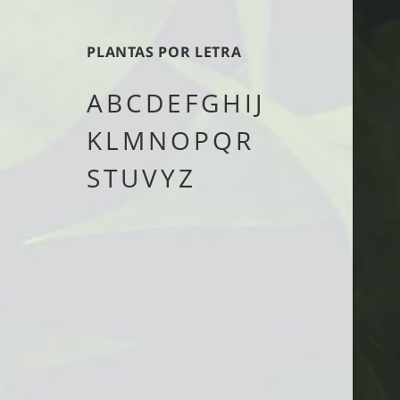
tipo
PLANTAS POR LETRA
A
B
C
D
E
F
G
H
I
J
K
L
M
N
O
P
Q
R
S
T
U
V
Y
Z