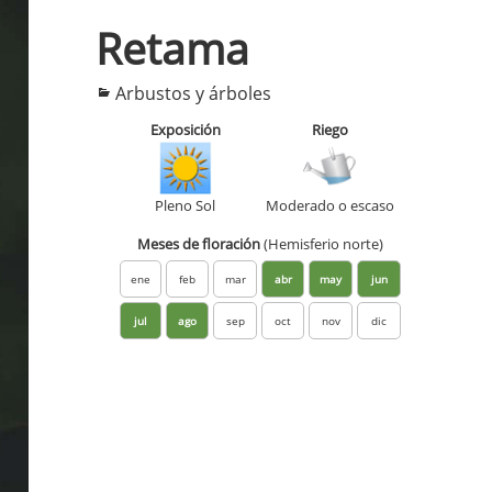
Retama
Categorías
Arbustos y árboles
Exposición
Riego
Pleno Sol
Moderado o escaso
Meses de floración
(Hemisferio norte)
ene
feb
mar
abr
may
jun
jul
ago
sep
oct
nov
dic