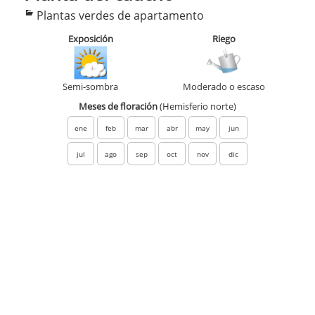
Categorías
Plantas verdes de apartamento
Exposición
Riego
Semi-sombra
Moderado o escaso
Meses de floración
(Hemisferio norte)
ene
feb
mar
abr
may
jun
jul
ago
sep
oct
nov
dic