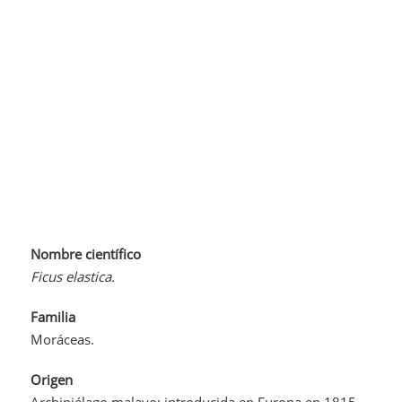
Nombre científico
Ficus elastica.
Familia
Moráceas.
Origen
Archipiélago malayo; introducida en Europa en 1815.