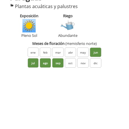
Categorías
Plantas acuáticas y palustres
Exposición
Riego
Pleno Sol
Abundante
Meses de floración
(Hemisferio norte)
ene
feb
mar
abr
may
jun
jul
ago
sep
oct
nov
dic