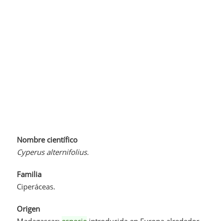
Nombre científico
Cyperus alternifolius.
Familia
Ciperáceas.
Origen
Madagascar;
especie
introducida en Europa alrededor