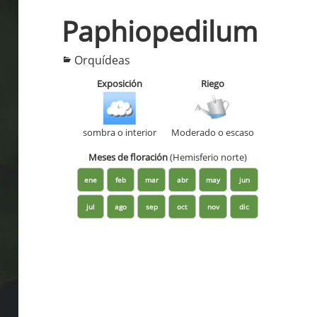
Paphiopedilum
Categorías
Orquídeas
Exposición
Riego
sombra o interior
Moderado o escaso
Meses de floración
(Hemisferio norte)
ene
feb
mar
abr
may
jun
jul
ago
sep
oct
nov
dic