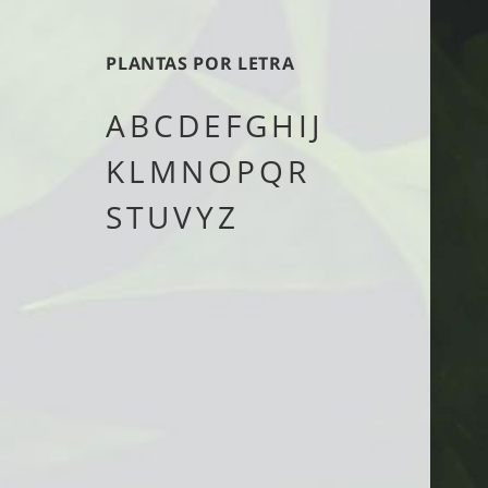
tipo
PLANTAS POR LETRA
A
B
C
D
E
F
G
H
I
J
K
L
M
N
O
P
Q
R
S
T
U
V
Y
Z