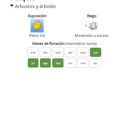
Categorías
Arbustos y árboles
Exposición
Riego
Pleno Sol
Moderado o escaso
Meses de floración
(Hemisferio norte)
ene
feb
mar
abr
may
jun
jul
ago
sep
oct
nov
dic