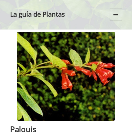
La guía de Plantas
MENÚ
Y
WIDGETS
Palquis