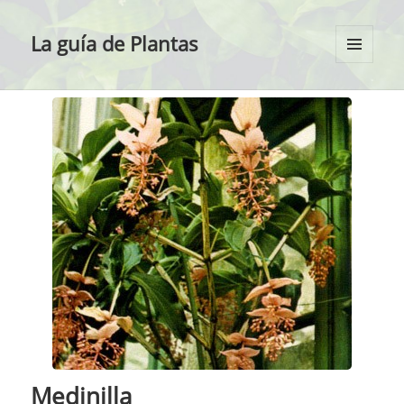
La guía de Plantas
MENÚ
Y
WIDGETS
Medinilla