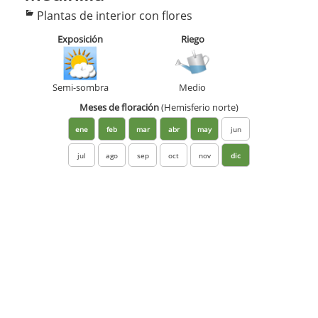
Categorías
Plantas de interior con flores
Exposición
Riego
Semi-sombra
Medio
Meses de floración
(Hemisferio norte)
ene
feb
mar
abr
may
jun
jul
ago
sep
oct
nov
dic