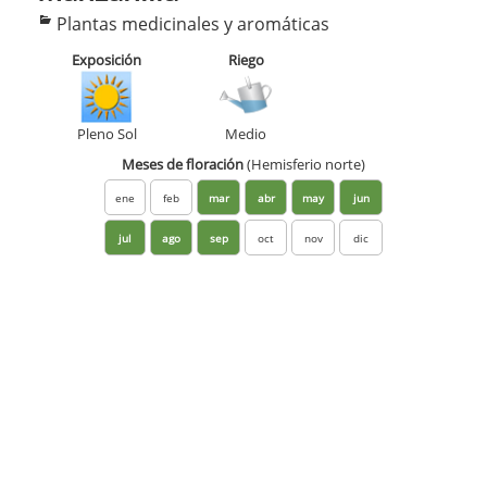
Categorías
Plantas medicinales y aromáticas
Exposición
Riego
Pleno Sol
Medio
Meses de floración
(Hemisferio norte)
ene
feb
mar
abr
may
jun
jul
ago
sep
oct
nov
dic