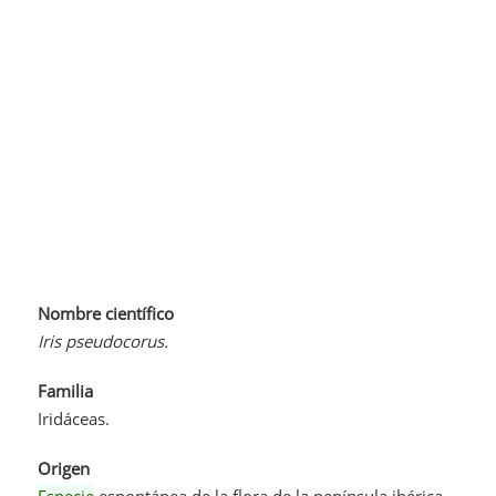
Nombre científico
Iris pseudocorus.
Familia
Iridáceas.
Origen
Especie
espontánea de la flora de la península ibérica.