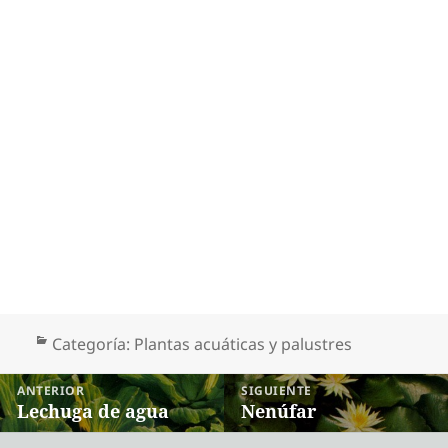
Categorías
Categoría:
Plantas acuáticas y palustres
Navegación
ANTERIOR
SIGUIENTE
de
Lechuga de agua
Nenúfar
Entrada anterior:
Entrada siguiente:
entradas