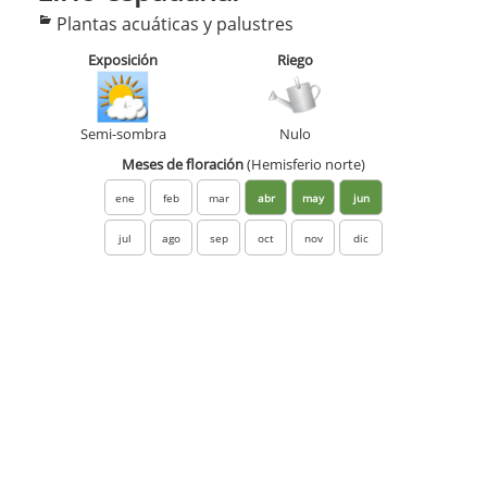
Categorías
Plantas acuáticas y palustres
Exposición
Riego
Semi-sombra
Nulo
Meses de floración
(Hemisferio norte)
ene
feb
mar
abr
may
jun
jul
ago
sep
oct
nov
dic