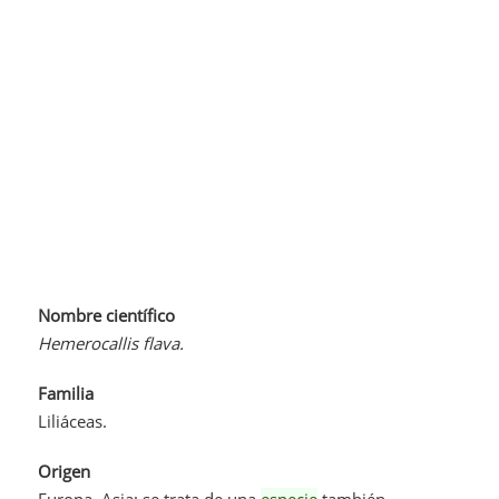
Nombre científico
Hemerocallis flava.
Familia
Liliáceas.
Origen
Europa, Asia; se trata de una
especie
también