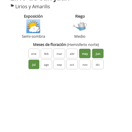
Categorías
Lirios y Amarilis
Exposición
Riego
Semi-sombra
Medio
Meses de floración
(Hemisferio norte)
ene
feb
mar
abr
may
jun
jul
ago
sep
oct
nov
dic