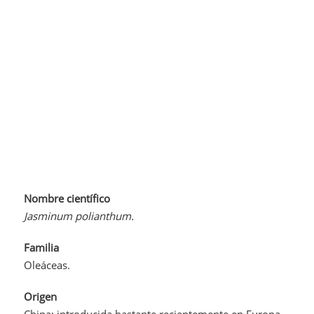
Nombre científico
Jasminum polianthum.
Familia
Oleáceas.
Origen
China; introducida bastante recientemente en Europa.