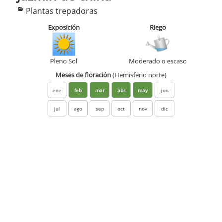
Categorías
Plantas trepadoras
Exposición
Riego
Pleno Sol
Moderado o escaso
Meses de floración
(Hemisferio norte)
ene
feb
mar
abr
may
jun
jul
ago
sep
oct
nov
dic