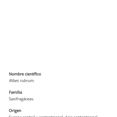
Nombre científico
Ribes rubrum.
Familia
Saxifragáceas.
Origen
Europa central y septentrional, Asia septentrional.