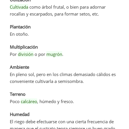
Cultivada
como árbol frutal, o bien para adornar
rocallas y escarpados, para formar setos, etc.
Plantación
En otoño.
Multiplicación
Por
división
o por
mugrón
.
Ambiente
En pleno sol, pero en los climas demasiado cálidos es
conveniente cultivarla a semisombra.
Terreno
Poco
calcáreo
, húmedo y fresco.
Humedad
El riego debe efectuarse con una cierta frecuencia de
manera que el sustrato tenga siempre un buen grado