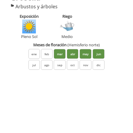
Categorías
Arbustos y árboles
Exposición
Riego
Pleno Sol
Medio
Meses de floración
(Hemisferio norte)
ene
feb
mar
abr
may
jun
jul
ago
sep
oct
nov
dic