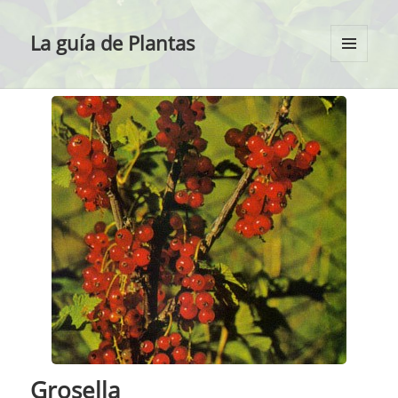
La guía de Plantas
MENÚ
Y
WIDGETS
Grosella