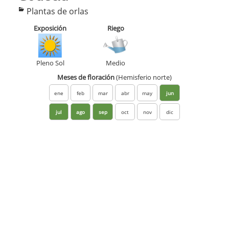
Categorías
Plantas de orlas
Exposición
Riego
Pleno Sol
Medio
Meses de floración
(Hemisferio norte)
ene
feb
mar
abr
may
jun
jul
ago
sep
oct
nov
dic