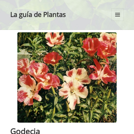
La guía de Plantas
MENÚ
Y
WIDGETS
Godecia