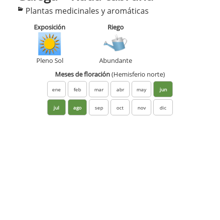
Categorías
Plantas medicinales y aromáticas
Exposición
Riego
Pleno Sol
Abundante
Meses de floración
(Hemisferio norte)
ene
feb
mar
abr
may
jun
jul
ago
sep
oct
nov
dic