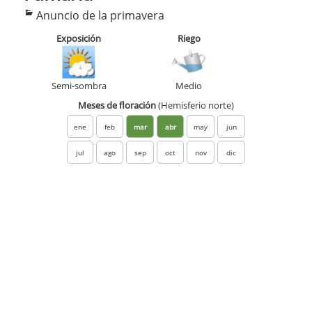
Categorías
Anuncio de la primavera
Exposición
Riego
Semi-sombra
Medio
Meses de floración
(Hemisferio norte)
ene
feb
mar
abr
may
jun
jul
ago
sep
oct
nov
dic