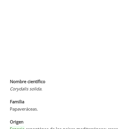
Nombre científico
Corydalis solida.
Familia
Papaveráceas.
Origen
Especie
espontánea de los países mediterráneos; crece