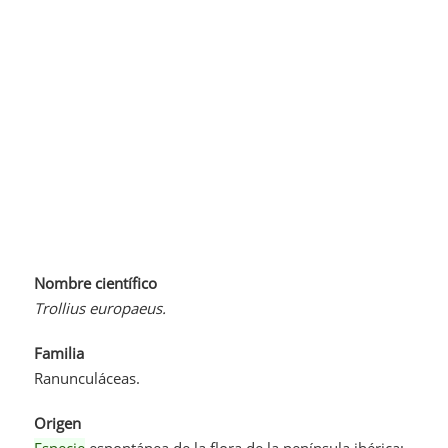
Nombre científico
Trollius europaeus.
Familia
Ranunculáceas.
Origen
Especie
espontánea de la flora de la península ibérica;