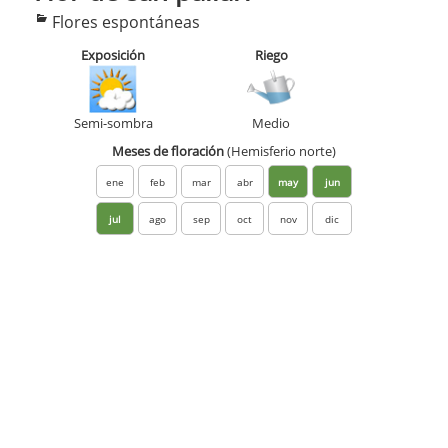
Categorías
Flores espontáneas
Exposición
Riego
Semi-sombra
Medio
Meses de floración
(Hemisferio norte)
ene
feb
mar
abr
may
jun
jul
ago
sep
oct
nov
dic