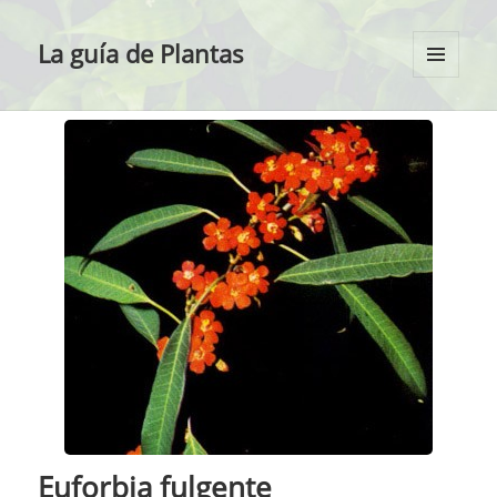
La guía de Plantas
MENÚ
Y
WIDGETS
Euforbia fulgente