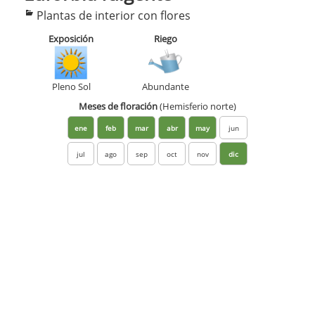
Categorías
Plantas de interior con flores
Exposición
Riego
Pleno Sol
Abundante
Meses de floración
(Hemisferio norte)
ene
feb
mar
abr
may
jun
jul
ago
sep
oct
nov
dic