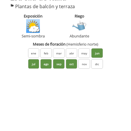
Categorías
Plantas de balcón y terraza
Exposición
Riego
Semi-sombra
Abundante
Meses de floración
(Hemisferio norte)
ene
feb
mar
abr
may
jun
jul
ago
sep
oct
nov
dic