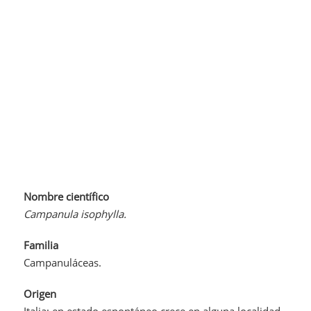
Nombre científico
Campanula isophylla.
Familia
Campanuláceas.
Origen
Italia; en estado espontáneo crece en alguna localidad