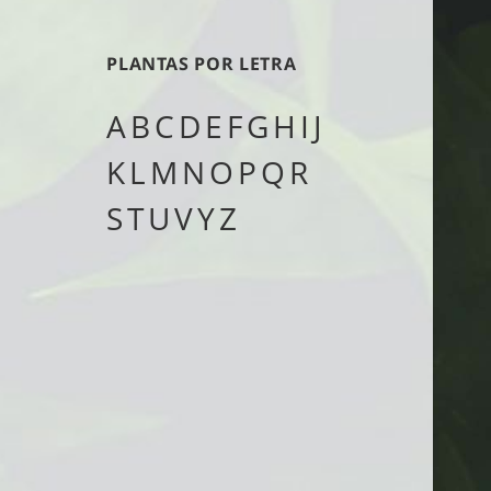
tipo
PLANTAS POR LETRA
A
B
C
D
E
F
G
H
I
J
K
L
M
N
O
P
Q
R
S
T
U
V
Y
Z