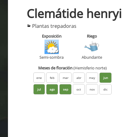
Clemátide henryi
Categorías
Plantas trepadoras
Exposición
Riego
Semi-sombra
Abundante
Meses de floración
(Hemisferio norte)
ene
feb
mar
abr
may
jun
jul
ago
sep
oct
nov
dic