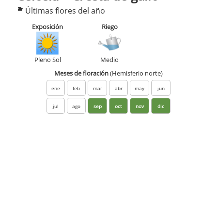
Categorías
Últimas flores del año
Exposición
Riego
Pleno Sol
Medio
Meses de floración
(Hemisferio norte)
ene
feb
mar
abr
may
jun
jul
ago
sep
oct
nov
dic