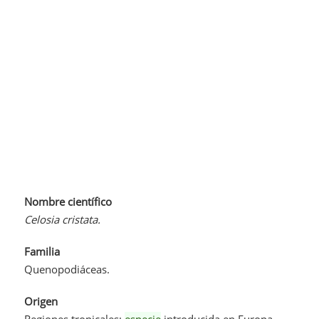
Nombre científico
Celosia cristata.
Familia
Quenopodiáceas.
Origen
Regiones tropicales;
especie
introducida en Europa