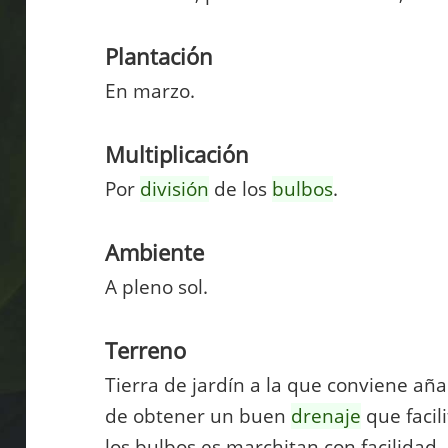
Plantación
En marzo.
Multiplicación
Por
división
de los
bulbos
.
Ambiente
A pleno sol.
Terreno
Tierra de jardín a la que conviene aña
de obtener un buen
drenaje
que facil
los bulbos es marchitan con facilidad.