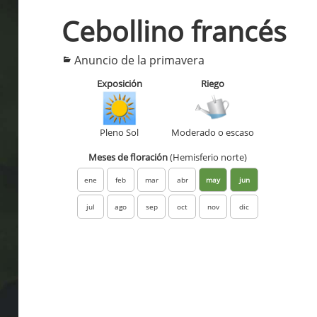
Cebollino francés
Categorías
Anuncio de la primavera
Exposición
Riego
Pleno Sol
Moderado o escaso
Meses de floración
(Hemisferio norte)
ene
feb
mar
abr
may
jun
jul
ago
sep
oct
nov
dic