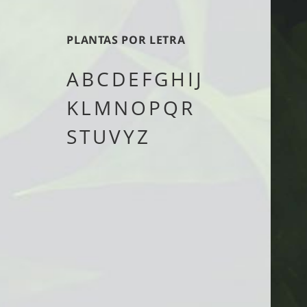
tipo
PLANTAS POR LETRA
A
B
C
D
E
F
G
H
I
J
K
L
M
N
O
P
Q
R
S
T
U
V
Y
Z