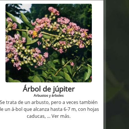
Árbol de júpiter
Arbustos y árboles
Se trata de un arbusto, pero a veces también
de un á-bol que alcanza hasta 6-7 m, con hojas
caducas,
... Ver más.