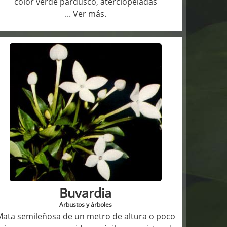
color verde pardusco, aterciopeladas
... Ver más.
Buvardia
Arbustos y árboles
ata semileñosa de un metro de altura o poco