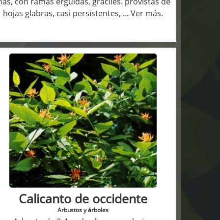
ás, con ramas erguidas, gráciles. provistas de
hojas glabras, casi persistentes,
... Ver más.
Calicanto de occidente
Arbustos y árboles