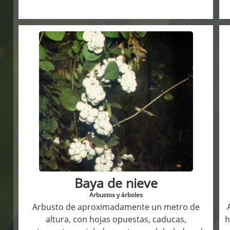
Baya de nieve
Arbustos y árboles
Arbusto de aproximadamente un metro de
altura, con hojas opuestas, caducas,
h