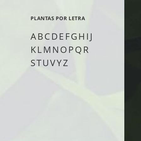
tipo
PLANTAS POR LETRA
A
B
C
D
E
F
G
H
I
J
K
L
M
N
O
P
Q
R
S
T
U
V
Y
Z