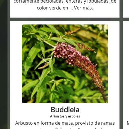
cortamente pecioladas, enteras y lobuladas, de
color verde en
... Ver más.
Buddleia
Arbustos y árboles
Arbusto en forma de mata, provisto de ramas
M