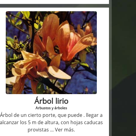
Árbol lirio
Arbustos y árboles
Árbol de un cierto porte, que puede . llegar a
alcanzar los 5 m de altura, con hojas caducas
provistas
... Ver más.