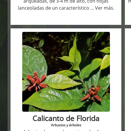
arqueadas, de 3-4 m de alto, con hojas
m
lanceoladas de un característico
... Ver más.
Calicanto de Florida
Arbustos y árboles