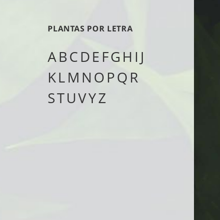
tipo
PLANTAS POR LETRA
A
B
C
D
E
F
G
H
I
J
K
L
M
N
O
P
Q
R
S
T
U
V
Y
Z