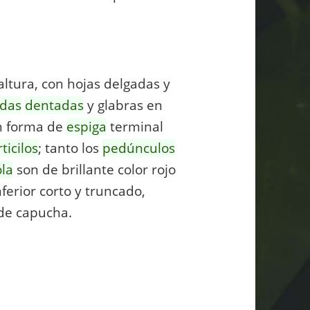
ltura, con hojas delgadas y
adas
dentadas
y glabras en
 forma de
espiga
terminal
ticilos
; tanto los
pedúnculos
ola
son de brillante color rojo
ferior corto y truncado,
 de capucha.