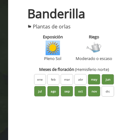
Banderilla
Categorías
Plantas de orlas
Exposición
Riego
Pleno Sol
Moderado o escaso
Meses de floración
(Hemisferio norte)
ene
feb
mar
abr
may
jun
jul
ago
sep
oct
nov
dic