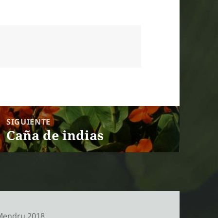
SIGUIENTE
Caña de indias
Entrada siguiente:
 Mendru 2018