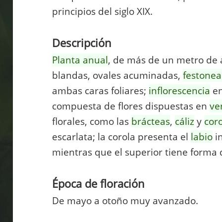
principios del siglo XIX.
Descripción
Planta anual
, de más de un metro de a
blandas, ovales acuminadas,
festone
ambas caras foliares;
inflorescencia
en
compuesta de flores dispuestas en
ver
florales, como las
brácteas
,
cáliz
y
cor
escarlata; la corola presenta el
labio
in
mientras que el superior tiene forma
Época de floración
De mayo a otoño muy avanzado.