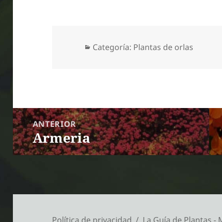
Categorías
Categoría:
Plantas de orlas
Navegación
ANTERIOR
de
Armeria
Entrada anterior:
entradas
Política de privacidad
La Guía de Plantas -