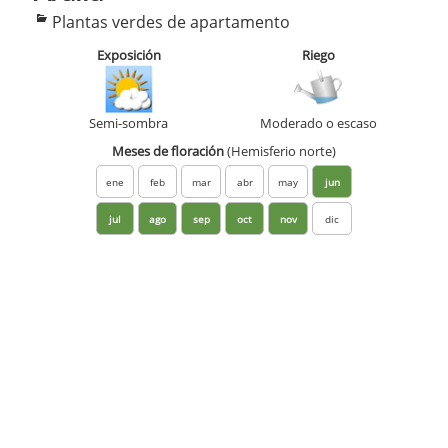
Categorías
Plantas verdes de apartamento
Exposición
Riego
Semi-sombra
Moderado o escaso
Meses de floración
(Hemisferio norte)
ene
feb
mar
abr
may
jun
jul
ago
sep
oct
nov
dic