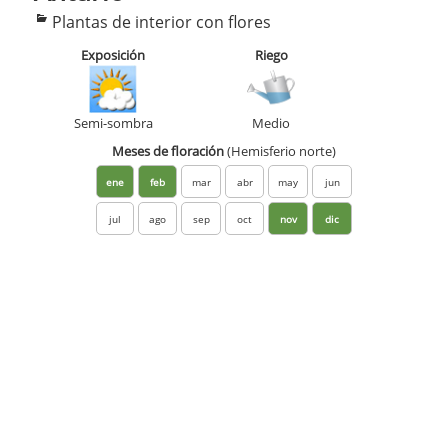
Categorías
Plantas de interior con flores
Exposición
Riego
Semi-sombra
Medio
Meses de floración
(Hemisferio norte)
ene
feb
mar
abr
may
jun
jul
ago
sep
oct
nov
dic