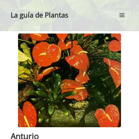
La guía de Plantas
MENÚ
Y
WIDGETS
Anturio