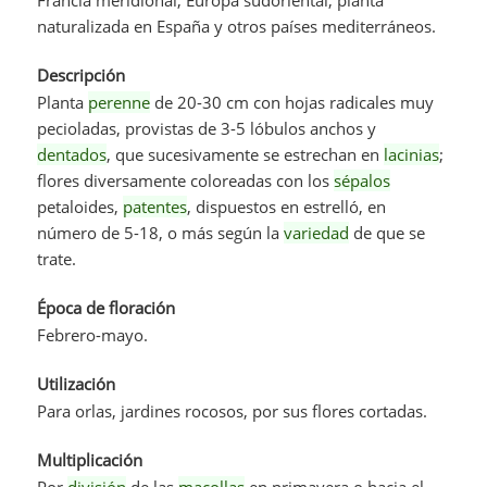
naturalizada en España y otros países mediterráneos.
Descripción
Planta
perenne
de 20-30 cm con hojas radicales muy
pecioladas, provistas de 3-5 lóbulos anchos y
dentados
, que sucesivamente se estrechan en
lacinias
;
flores diversamente coloreadas con los
sépalos
petaloides,
patentes
, dispuestos en estrelló, en
número de 5-18, o más según la
variedad
de que se
trate.
Época de floración
Febrero-mayo.
Utilización
Para orlas, jardines rocosos, por sus flores cortadas.
Multiplicación
Por
división
de las
macollas
en primavera o hacia el