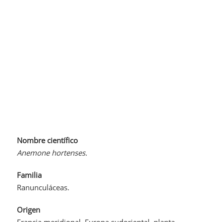
Nombre científico
Anemone hortenses.
Familia
Ranunculáceas.
Origen
Francia meridional, Europa sudoriental, planta