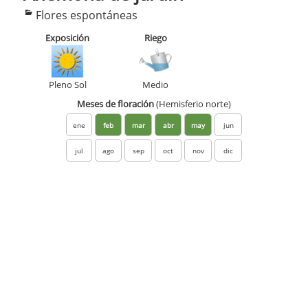
Categorías
Flores espontáneas
Exposición
Riego
Pleno Sol
Medio
Meses de floración
(Hemisferio norte)
ene
feb
mar
abr
may
jun
jul
ago
sep
oct
nov
dic